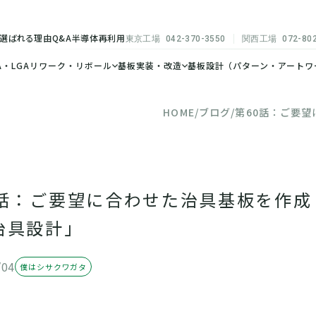
選ばれる理由
Q&A
半導体再利用
東京工場
042-370-3550
関西工場
072-80
A・LGAリワーク・リボール
基板実装・改造
基板設計（パターン・アートワ
HOME
ブログ
第60話：ご要
0話：ご要望に合わせた治具基板を作
治具設計」
/04
僕はシサクワガタ