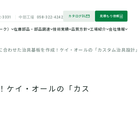
カタログDL
見積もり依頼
2-3331
中部工場
058-322-4242
ーク）
在庫部品・部品調達
技術実績
品質方針
工場紹介
会社情報
望に合わせた治具基板を作成！ケイ・オールの「カスタム治具設計」
成！ケイ・オールの「カス