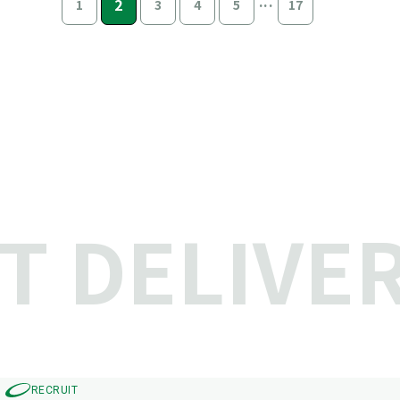
...
2
1
3
4
5
17
 DELIVER
RECRUIT